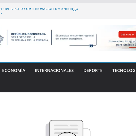
 del Distrito de Innovación de Santiago
AB
mpe récord y conquista el oro en Santo
lo y el Festival Obsesión 2026 regresan
La Fiera Típica
o destaca sólida solvencia de capital
samblea General de Delegados
 Carlos "Yankee" Cabrera denuncia
 médica tras la muerte de su madre
ECONOMÍA
INTERNACIONALES
DEPORTE
TECNOLOG